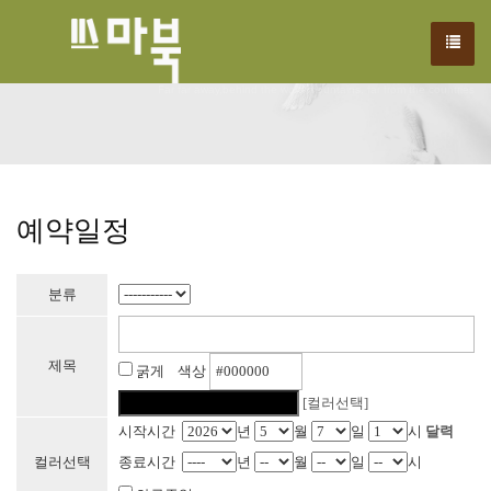
We have created a awesome theme
Far far away,behind the word mountains, far from the countries
예약일정
분류
제목
굵게 색상
[컬러선택]
시작시간
년
월
일
시
달력
컬러선택
종료시간
년
월
일
시