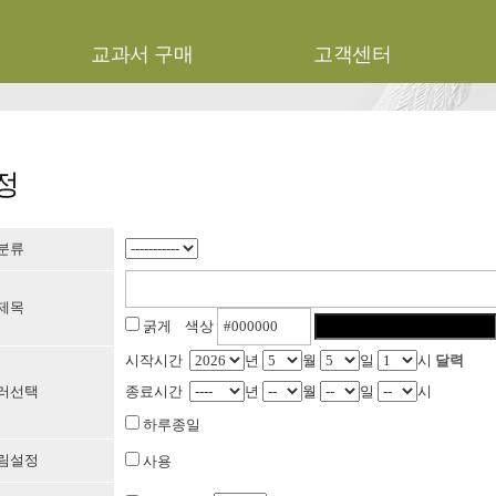
기
교과서 구매
고객센터
정
분류
제목
굵게 색상
시작시간
년
월
일
시
달력
러선택
종료시간
년
월
일
시
하루종일
림설정
사용