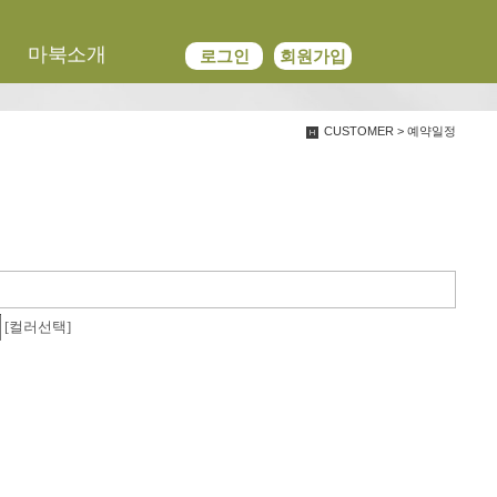
We have created a awesome theme
마북소개
로그인
회원가입
Far far away,behind the word mountains, far from the countries
CUSTOMER > 예약일정
[컬러선택]