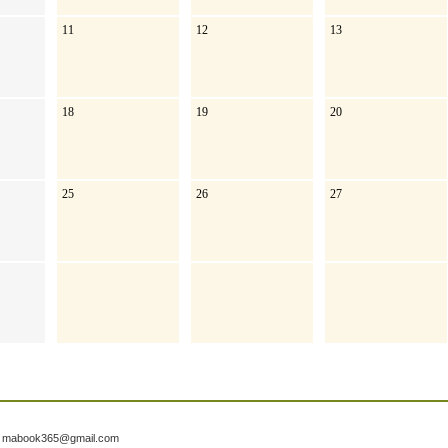
11
12
13
18
19
20
25
26
27
일
mabook365@gmail.com