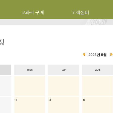
기
교과서 구매
고객센터
정
2026년 5월
mon
tue
wed
4
5
6