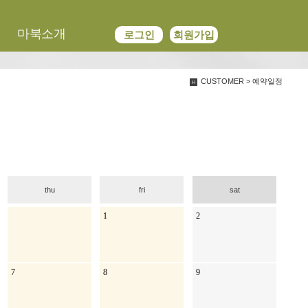
We have created a awesome theme
마북소개
로그인
회원가입
Far far away,behind the word mountains, far from the countries
CUSTOMER > 예약일정
thu
fri
sat
1
2
7
8
9