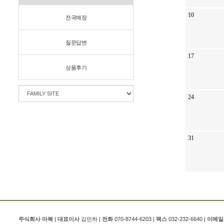
10
전국매장
질문답변
17
상품후기
24
31
주식회사 마북
|
대표이사
김민하 |
전화
070-8744-6203 |
팩스
032-232-6640 |
이메